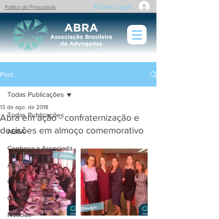
Fazer Login
Política de Privacidade
Post
Todas Publicações
13 de ago. de 2018
Todas Publicações
Abra em ação - confraternização e
decisões em almoço comemorativo
ABRA
Conheça a Associada
Artigo
Observatório
Cursos
Notícias