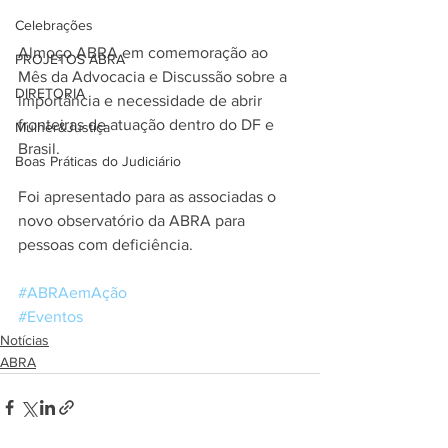
Celebrações
Almoço ABRA em comemoração ao 
PROJETOS ABRA
Mês da Advocacia e Discussão sobre a 
DIRETORIA
importância e necessidade de abrir 
fronteiras de atuação dentro do DF e 
Mulher&Justiça
Brasil.
Boas Práticas do Judiciário
Foi apresentado para as associadas o 
novo observatório da ABRA para 
pessoas com deficiência.
#ABRAemAção
#Eventos
Notícias
ABRA