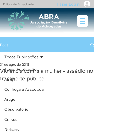
Fazer Login
Política de Privacidade
Post
Todas Publicações
31 de ago. de 2018
Todas Publicações
Violência contra a mulher - assédio no
transporte público
ABRA
Conheça a Associada
Artigo
Observatório
Cursos
Notícias