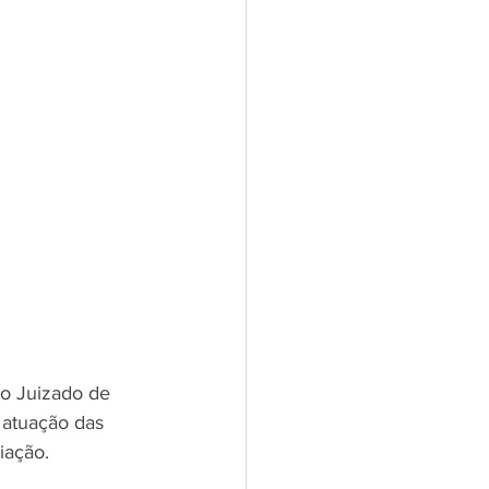
no Juizado de 
 atuação das 
iação.