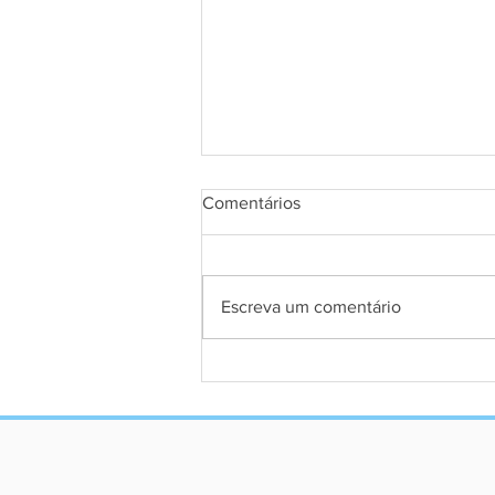
Comentários
Escreva um comentário
A Ocupação dos Espaços de
Poder: Da Sub-representação
à Paridade Estratégica