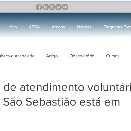
Início
ABRA
Artigos
Notícias
Perguntas Fre
heça a Associada
Artigo
Observatório
Cursos
RA
DIRETORIA
Mulher&Justiça
Boas Práticas do Judi
 de atendimento voluntár
São Sebastião está em