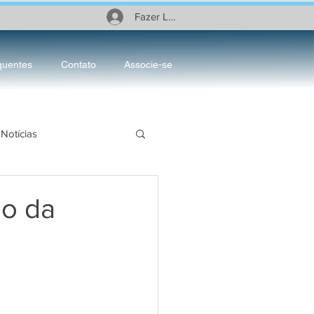
Fazer Login
quentes
Contato
Associe-se
Notícias
ciário
io da