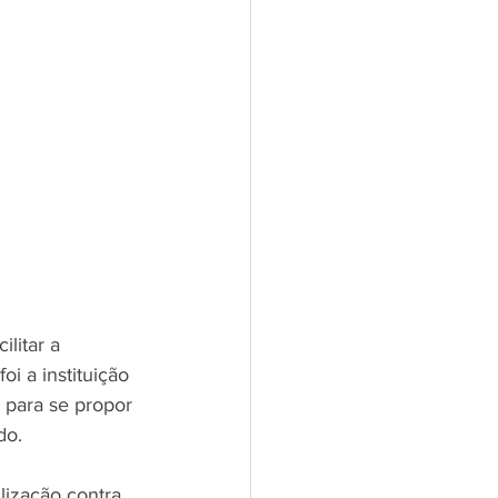
litar a 
i a instituição 
 para se propor 
do.
lização contra 