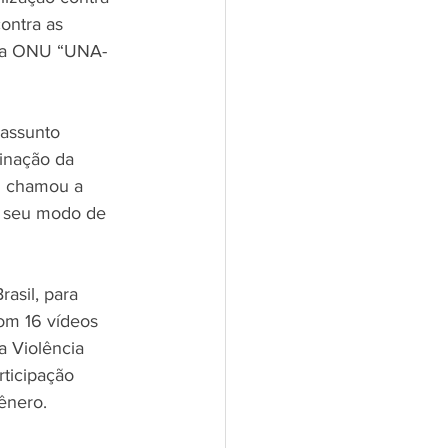
ontra as 
 da ONU “UNA-
 assunto 
inação da 
U chamou a 
, seu modo de 
sil, para 
om 16 vídeos 
a Violência 
ticipação 
ênero.