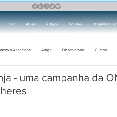
Início
ABRA
Artigos
Notícias
Perguntas Fre
heça a Associada
Artigo
Observatório
Cursos
RA
DIRETORIA
Mulher&Justiça
Boas Práticas do Judi
nja - uma campanha da 
lheres