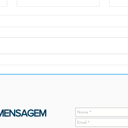
Associada da ABRA, Estefânia
Home
Viveiros conclui Pós-
APDF
Doutorado em Direito pela
Universidade do Porto
 MENSAGEM