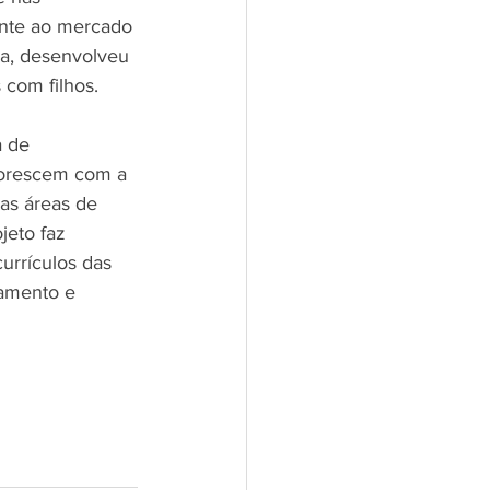
ente ao mercado 
a, desenvolveu 
 com filhos.
a de 
lorescem com a 
as áreas de 
jeto faz 
urrículos das 
jamento e 