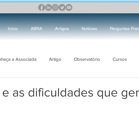
Início
ABRA
Artigos
Notícias
Perguntas Fre
heça a Associada
Artigo
Observatório
Cursos
RA
DIRETORIA
Mulher&Justiça
Boas Práticas do Judi
 e as dificuldades que ge