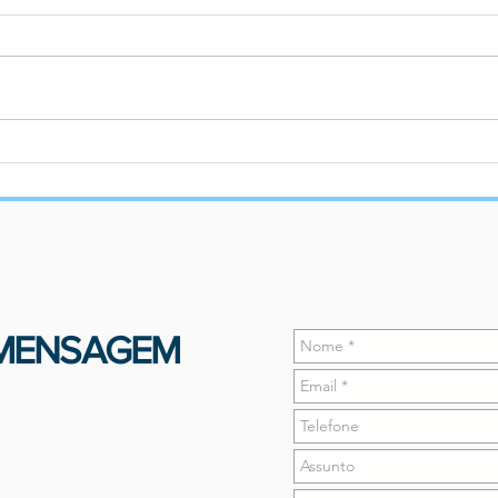
Associada da ABRA, Estefânia
Home
Viveiros conclui Pós-
APDF
Doutorado em Direito pela
Universidade do Porto
 MENSAGEM