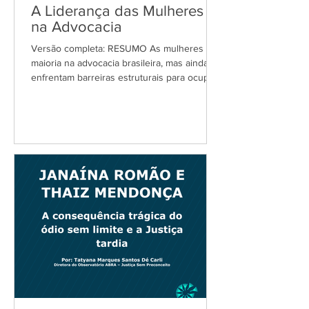
A Liderança das Mulheres
na Advocacia
Versão completa: RESUMO As mulheres são
maioria na advocacia brasileira, mas ainda
enfrentam barreiras estruturais para ocupar
os espaços de poder e decisão. A
desigualdade na liderança, na remuneração
e na visibilidade institucional evidencia que
o avanço numérico não garante, por si só,
igualdade material. A Associação Brasileira
de Advogadas (ABRA) atua de forma pioneira
na promoção da paridade de gênero,
defendendo a participação efetiva das
mulheres nos cargos de lidera