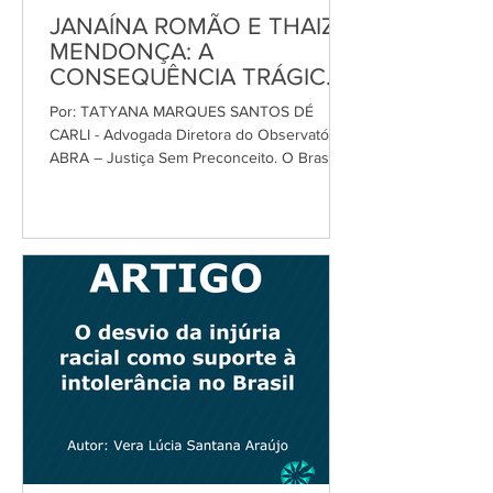
JANAÍNA ROMÃO E THAIZ
MENDONÇA: A
CONSEQUÊNCIA TRÁGICA
DO ÓDIO SEM LIMITE E A
Por: TATYANA MARQUES SANTOS DÉ
JUSTIÇA TARDIA
CARLI - Advogada Diretora do Observatório
ABRA – Justiça Sem Preconceito. O Brasil,
especialmente o...