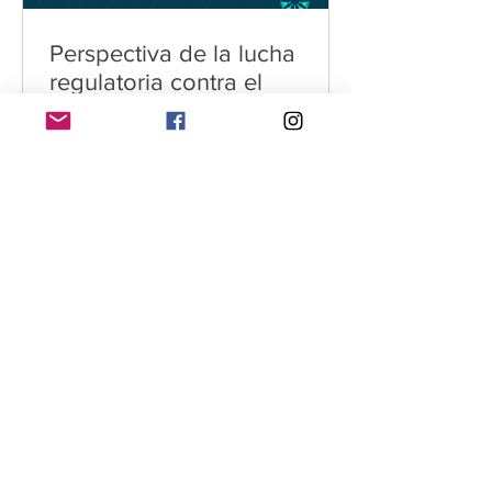
Perspectiva​ ​de​ ​la​ ​lucha​ ​
regulatoria​ ​contra​ ​el​ ​
cohecho​ ​internacional
Autor: Rodrigo Medina Valcarcel
Colaboradora: Erika Winge Las malas
prácticas empresariales a nivel global se han
traducido en casos de...