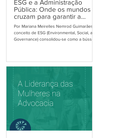
ESG e a Administração
Pública: Onde os mundos se
cruzam para garantir a
Igualdade de
Por Mariana Meirelles Nemrod Guimarães O
Oportunidades
conceito de ESG (Environmental, Social, and
Governance) consolidou-se como a bússola
da gestão organizacional moderna. No
entanto, para quem transita há quase três
décadas pelos corredores do Governo
Federal e do GDF, um fato é incontornável:
no Brasil, a agenda ESG não flutua isolada;
ela está ancorada nas águas da
administração pública. Em um ciclo marcado
por transições políticas e orçamentárias,
essa interdependência exige da alta