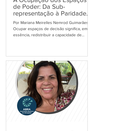
de Poder: Da Sub-
representação à Paridade
Estratégica
Por Mariana Meirelles Nemrod Guimarães
Ocupar espaços de decisão significa, em
essência, redistribuir a capacidade de
moldar o futuro. Embora o Brasil tenha
registrado avanços significativos, o
panorama atual revela que o "funil da
liderança" permanece como uma barreira
estrutural. A paridade de gênero, portanto,
transcende a pauta de justiça social: ela é o
indicador mais fidedigno da modernização
das nossas instituições. Este movimento de
ocupação é resultado de uma articul